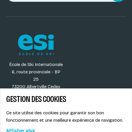
École de Ski Internationale
6, route provinciale - BP
25
73200 Albertville Cedex
France
GESTION DES COOKIES
Ce site utilise des cookies pour garantir son bon
fonctionnement et une meilleure expérience de navigation.
Nos destinations
Mentions légales
Nos activités
Politique de
Afficher plus