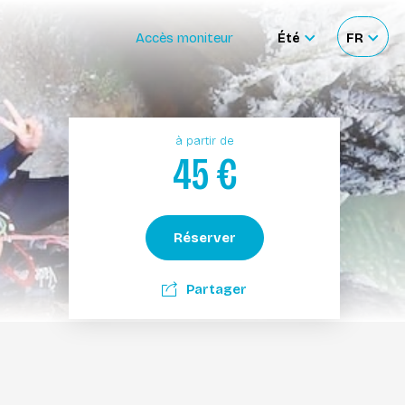
Accès moniteur
Été
FR
Sélectionner
Sélecti
le
votre
site
langue
à partir de
45
€
Réserver
Partager