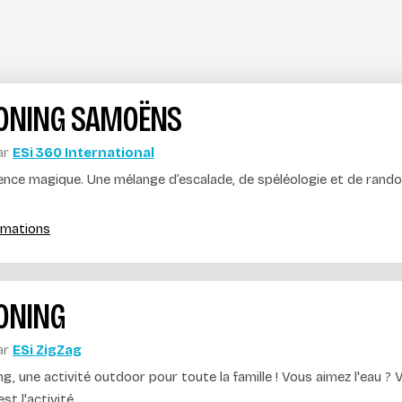
ONING SAMOËNS
ar
ESi 360 International
ence magique. Une mélange d’escalade, de spéléologie et de rando
ormations
ONING
ar
ESi ZigZag
g, une activité outdoor pour toute la famille ! Vous aimez l'eau ? 
t l'activité...