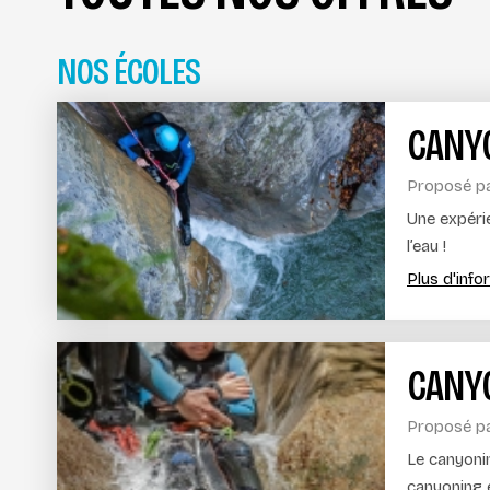
NOS ÉCOLES
CANY
Proposé p
Une expéri
l’eau !
Plus d'inf
CANY
Proposé p
Le canyonin
canyoning es