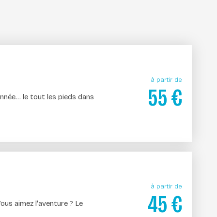
à partir de
55
€
nnée… le tout les pieds dans
à partir de
45
€
Vous aimez l'aventure ? Le