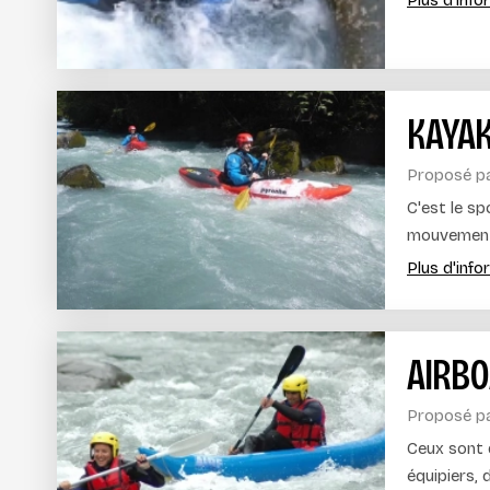
Plus d'inf
KAYAK
Proposé p
C'est le s
mouvements
Plus d'inf
AIRBO
Proposé p
Ceux sont 
équipiers,