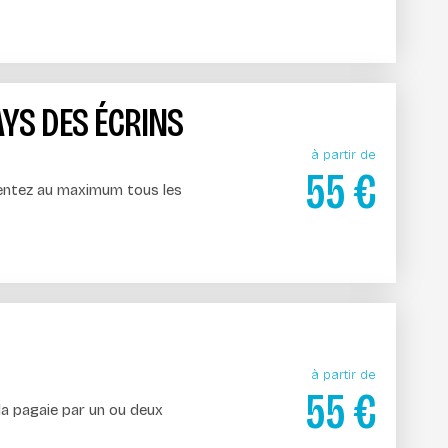
AYS DES ÉCRINS
à partir de
55
€
ssentez au maximum tous les
à partir de
55
€
la pagaie par un ou deux