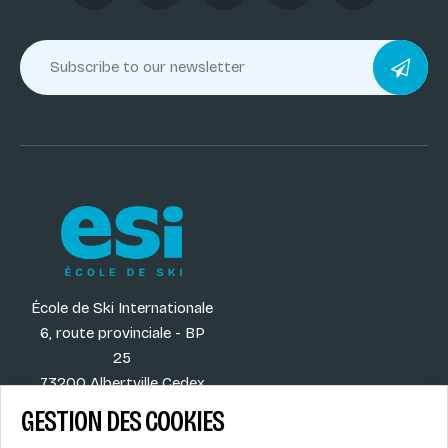
École de Ski Internationale
6, route provinciale - BP
25
73200 Albertville Cedex
France
GESTION DES COOKIES