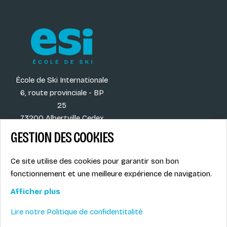
École de Ski Internationale
6, route provinciale - BP
25
73200 Albertville Cedex
France
GESTION DES COOKIES
Ce site utilise des cookies pour garantir son bon
fonctionnement et une meilleure expérience de navigation.
Our destinations
Legal info
Our activities
Privacy Policy
Afficher plus
Our blog
Contact
Lire notre Politique de confidentitalité