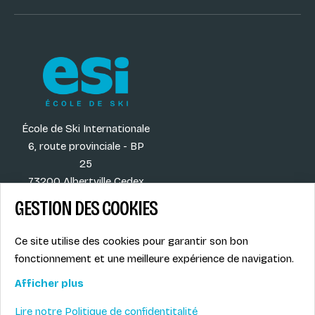
École de Ski Internationale
6, route provinciale - BP
25
73200 Albertville Cedex
France
GESTION DES COOKIES
Ce site utilise des cookies pour garantir son bon
fonctionnement et une meilleure expérience de navigation.
Our destinations
Legal info
Our activities
Privacy Policy
Afficher plus
Our blog
Contact
Lire notre Politique de confidentitalité