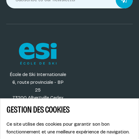
École de Ski Internationale
6, route provinciale - BP
25
73200 Albertville Cedex
France
GESTION DES COOKIES
Ce site utilise des cookies pour garantir son bon
fonctionnement et une meilleure expérience de navigation.
Our destinations
Legal info