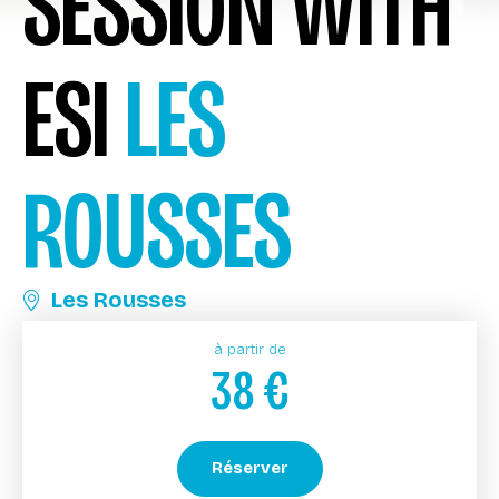
SESSION WITH
ESI
LES
ROUSSES
Les Rousses
à partir de
38
€
Réserver